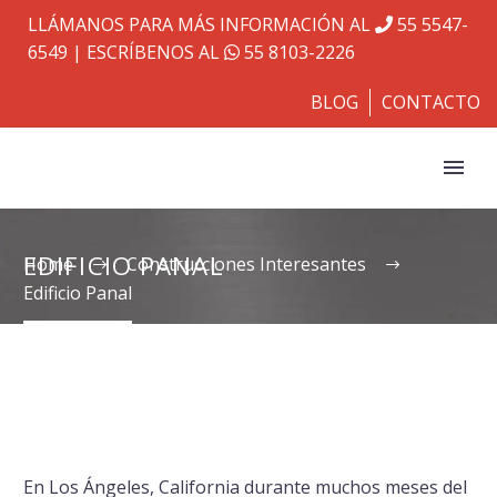
LLÁMANOS PARA MÁS INFORMACIÓN AL
55 5547-
6549
| ESCRÍBENOS AL
55 8103-2226
BLOG
CONTACTO
EDIFICIO PANAL
Home
Construcciones Interesantes
Edificio Panal
En Los Ángeles, California durante muchos meses del