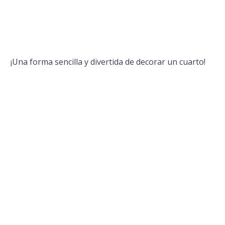
¡Una forma sencilla y divertida de decorar un cuarto!