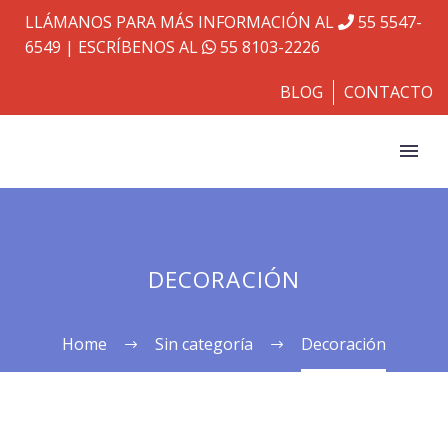
LLÁMANOS PARA MÁS INFORMACIÓN AL
55 5547-
6549
| ESCRÍBENOS AL
55 8103-2226
BLOG
CONTACTO
DECORACIÓN
Home
Sin categoría
Decoración