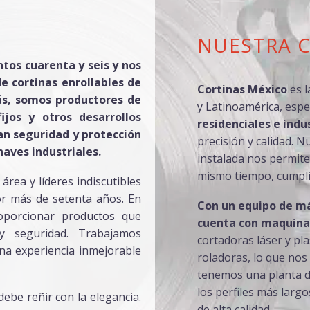
NUESTRA 
tos cuarenta y seis y nos
e cortinas enrollables de
Cortinas México
es l
ás, somos productores de
y Latinoamérica, espe
ijos y otros desarrollos
residenciales e indu
n seguridad y protección
precisión y calidad. 
naves industriales.
instalada nos permite
mismo tiempo, cumpli
rea y líderes indiscutibles
or más de setenta años. En
Con un equipo de má
oporcionar productos que
cuenta con
maquinar
 y seguridad. Trabajamos
cortadoras láser y pl
na experiencia inmejorable
roladoras, lo que nos 
tenemos una planta d
los perfiles más larg
ebe reñir con la elegancia.
de alta calidad.