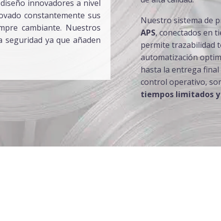
diseño innovadores a nivel
ovado constantemente sus
Nuestro sistema de p
empre cambiante. Nuestros
APS
, conectados en t
la seguridad ya que añaden
permite trazabilidad t
automatización optim
hasta la entrega final
control operativo, s
tiempos limitados y