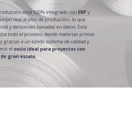
roducción está 100% integrado con
ERP
y
iempo real al piso de producción, lo que
otal y decisiones basadas en datos. Esta
iza todo el proceso, desde materias primas
 y gracias a un sólido sistema de calidad y
omos el
socio ideal para proyectos con
 de gran escala.