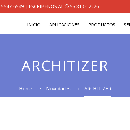
 5547-6549
| ESCRÍBENOS AL
55 8103-2226
INICIO
APLICACIONES
PRODUCTOS
SE
ARCHITIZER
Home
Novedades
ARCHITIZER