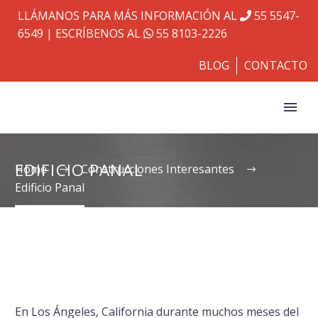
LLÁMANOS PARA MÁS INFORMACIÓN AL
55 5547-
6549
| ESCRÍBENOS AL
55 8103-2226
BLOG
CONTACTO
EDIFICIO PANAL
Home
Construcciones Interesantes
Edificio Panal
En Los Ángeles, California durante muchos meses del