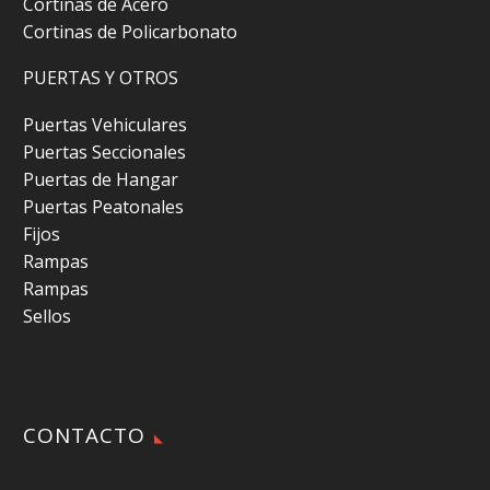
Cortinas de Acero
Cortinas de Policarbonato
PUERTAS Y OTROS
Puertas Vehiculares
Puertas Seccionales
Puertas de Hangar
Puertas Peatonales
Fijos
Rampas
Rampas
Sellos
CONTACTO