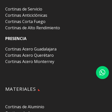
Cortinas de Servicio
Cortinas Anticiclónicas
Cortinas Corta Fuego
Cortinas de Alto Rendimiento
PRESENCIA
Cortinas Acero Guadalajara
Cortinas Acero Querétaro
Cortinas Acero Monterrey
MATERIALES
Cortinas de Aluminio