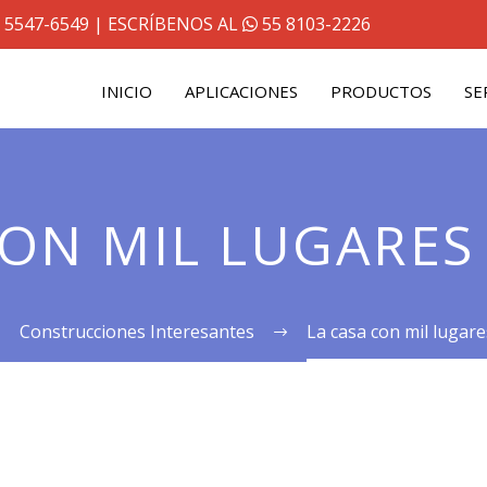
 5547-6549
| ESCRÍBENOS AL
55 8103-2226
INICIO
APLICACIONES
PRODUCTOS
SE
CON MIL LUGARES
Construcciones Interesantes
La casa con mil lugare