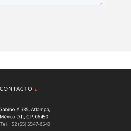
CONTACTO
Sabino # 385, Atlampa,
México D.F., C.P. 06450
Tel. +52 (55) 5547-6549