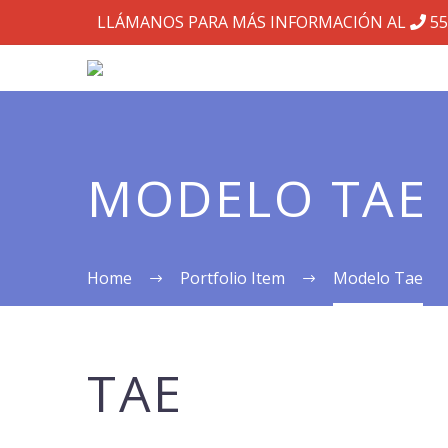
LLÁMANOS PARA MÁS INFORMACIÓN AL
55
MODELO TAE
Home
Portfolio Item
Modelo Tae
TAE