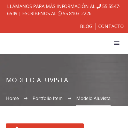
LLÁMANOS PARA MÁS INFORMACIÓN AL
55 5547-
6549
| ESCRÍBENOS AL
55 8103-2226
BLOG
CONTACTO
MODELO ALUVISTA
Home
Portfolio Item
Modelo Aluvista