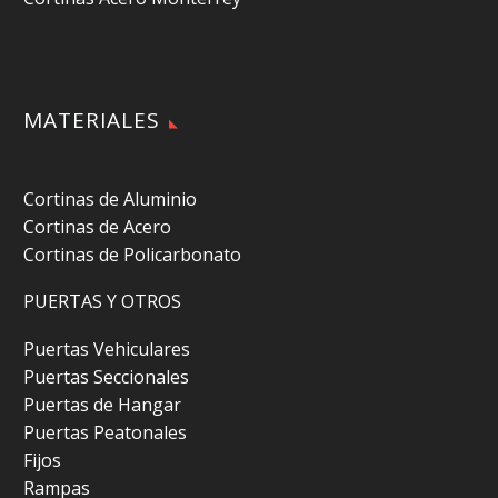
MATERIALES
Cortinas de Aluminio
Cortinas de Acero
Cortinas de Policarbonato
PUERTAS Y OTROS
Puertas Vehiculares
Puertas Seccionales
Puertas de Hangar
Puertas Peatonales
Fijos
Rampas