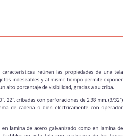
características reúnen las propiedades de una tela
bjetos indeseables y al mismo tiempo permite exponer
 alto porcentaje de visibilidad, gracias a su criba.
0″, 22″, cribadas con perforaciones de 2.38 mm. (3/32″)
tema de cadena o bien eléctricamente con operador
to en lamina de acero galvanizado como en lamina de
 factibles en esta tela son cualquiera de los tonos