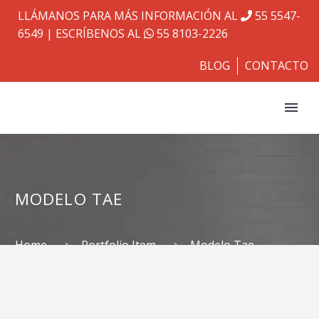
LLÁMANOS PARA MÁS INFORMACIÓN AL
55 5547-
6549
| ESCRÍBENOS AL
55 8103-2226
BLOG
CONTACTO
MODELO TAE
Home
Portfolio Item
Modelo Tae