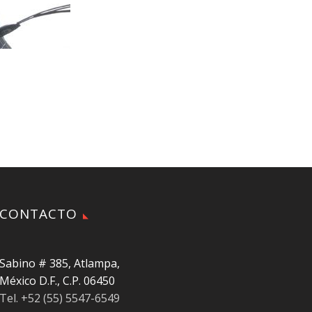
CONTACTO
Sabino # 385, Atlampa,
México D.F., C.P. 06450
Tel. +52 (55) 5547-6549