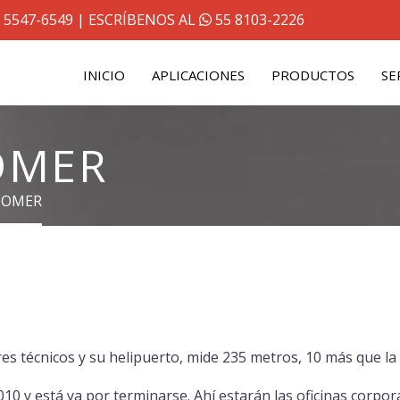
 5547-6549
| ESCRÍBENOS AL
55 8103-2226
INICIO
APLICACIONES
PRODUCTOS
SE
OMER
COMER
s técnicos y su helipuerto, mide 235 metros, 10 más que la
10 y está ya por terminarse. Ahí estarán las oficinas corpor