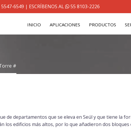
 5547-6549
| ESCRÍBENOS AL
55 8103-2226
INICIO
APLICACIONES
PRODUCTOS
SE
Torre #
e de departamentos que se eleva en Seúl y que tiene la form
án los edificios más altos, por lo que añadieron dos bloque