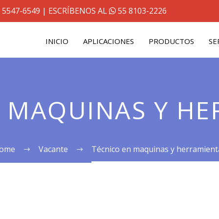
 5547-6549
| ESCRÍBENOS AL
55 8103-2226
INICIO
APLICACIONES
PRODUCTOS
SE
N MAQUINAS Y HE
ome
Vacante
Técnico en maquinas y herramient